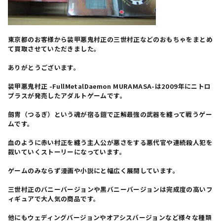
東京都のお客様から装甲悪鬼村正の三世村正などのおもちゃをまとめ
て買取させていただきました。
ありがとうございます。
装甲悪鬼村正 -FullMetalDaemon MURAMASA-は2009年にニトロ
プラスが発売したアダルトゲームです。
劔冑（つるぎ）という魂が宿る鎧で正解最強の武器を纏って戦うゲー
ムです。
血のように赤い村正を纏う主人公が悪さをする悪代官や連続殺人犯を
裁いていくストーリーになっています。
ゲームのみならず漫画や小説にと幅広く展開しています。
三世村正のバニーバージョンや黒バニーバージョンは完成度の高いフ
ィギュアで大人気の商品です。
他にもウェディングバージョンやオアシスバージョンなど様々な種類