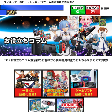
フィギュア・ホビー・トレカ・TVゲーム
適正価格で売るなら
072-943-2474
10:00〜20:00（日・祝休
LINE査定
買取申込み
み）
お役立ちコラム
TOP
お役立ちコラム
東京都のお客様から装甲悪鬼村正のおもちゃをまとめて買取さ