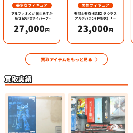
美少女フィギュア
男性フィギュア
アルファオメガ 菅生あすか
聖闘士聖衣神話EX タウラス
「新世紀GPXサイバーフォ
アルデバラン(神聖衣) 「聖
ーミュラ」 1/7 プレミアム
闘士星矢 黄金魂-soul of
27,000
23,000
バンダイ＆オンラインショ
gold-」
円
円
ップ限定
買取アイテムをもっと見る
買取実績