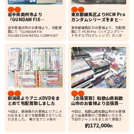
岩手県奥州市より
東京都練馬区よりHCM Pro
「GUNDAM FIX
ガンダムシリーズをまとめ
FIGURATION METAL
て宅配買取しました
岩手県奥州市のお客様より、宅配買
東京都練馬区のお客様より、宅配買
COMPOSITE MS-07B グ
取にて「GUNDAM FIX
取にて HCM Pro（ハイコンプリー
フ」を買取しました
FIGURATION METAL COMPOSITE
トモデルプログレッシブ）ガンダム
MS-07B グフ」をお売りいただきま
シリーズ をまとめてお売りいただき
した。 今回お送りいただいた商品
ました。 今回は、ガンダム・ザク・
は、商品箱に加えて輸送箱も付属し
グフ・アッガイ・リック・ディア
て […]
ス・百式・サザビー・ […]
新潟県よりアニメDVDをま
【出張買取】和歌山県和歌
とめて宅配買取しました
山市のお客様より出張買取
のご依頼をいただきまし
今回は、新潟県のお客様よりアニメ
今回は、和歌山県和歌山市のお客様
た！
DVDをまとめて宅配買取させていた
より出張買取のご依頼をいただき、
だきました。 美少女アニメ系の
下記のジャンルをまとめて買取させ
DVDを中心に、OVA作品やシリーズ
ていただきました。 ・PCソフト
約172,000
円
作品、複数巻セットの商品などを多
（PCゲーム・関連ソフト） ・TVゲ
数お送りいただきました。 ケース付
ーム（家庭用ゲームソフト） ・タペ