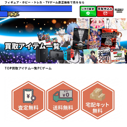
フィギュア・ホビー・トレカ・TVゲーム
適正価格で売るなら
072-943-2474
10:00〜20:00（日・祝休
LINE査定
買取申込み
み）
買取アイテム一覧
TOP
買取アイテム一覧
PCゲーム