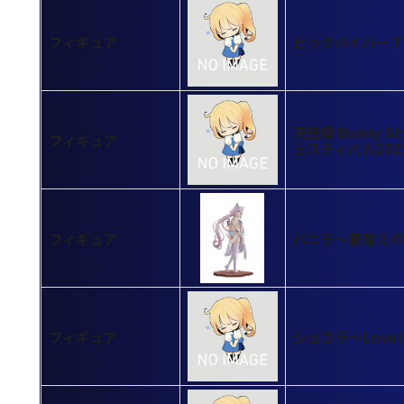
フィギュア
ビックバイパー T-
天笠綴 Bunny S
フィギュア
ェスティバル20
フィギュア
バニラ～着替えのひ
フィギュア
ショコラ～Lovel