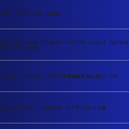
301 「グラディウス」 1/144
tyle Illustrated by ピロ水(キャンディブルーColor) 「はに
25冬＆イベント限定
と時～ 「ネコぱら」 1/7 PLUM直販限定 照れ顔パーツ付
y Sweets Time～ 「ネコぱら」 1/7 プラスチック製