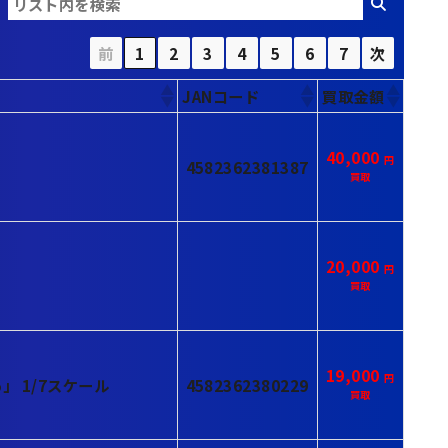
前
1
2
3
4
5
6
7
次
JANコード
買取金額
40,000
4582362381387
20,000
19,000
5」 1/7スケール
4582362380229