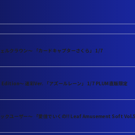
ェルクラウン～ 「カードキャプターさくら」 1/7
 Edition～ 迷彩Ver. 「アズールレーン」 1/7 PLUM直販限定
ユーザー～ 「愛佳でいくの!! Leaf Amusement Soft Vol.