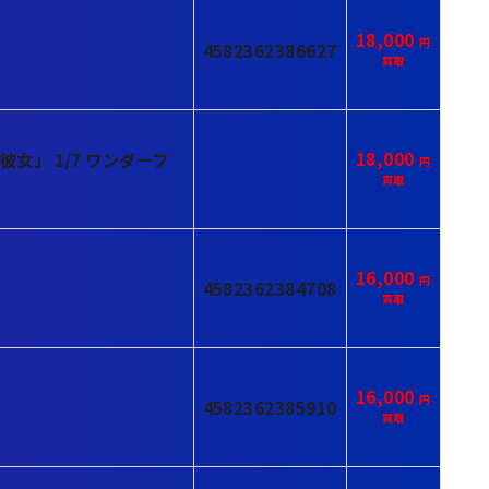
18,000
4582362386627
18,000
かみ彼女」 1/7 ワンダーフ
16,000
4582362384708
16,000
4582362385910