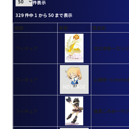
件表示
329 件中 1 から 50 まで表示
種類
画像
商品名
フィギュア
木之本桜～エンジ
フィギュア
山城改～Limited
フィギュア
柚原このみ～マジック