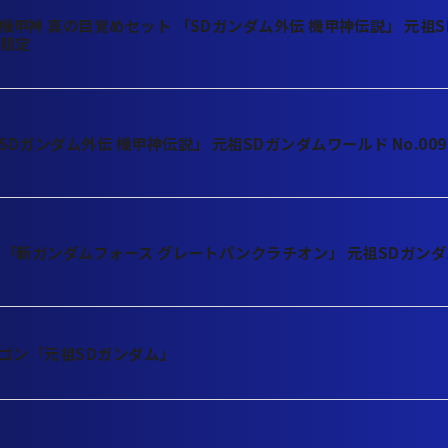
機甲神 真の目覚めセット 「SDガンダム外伝 機甲神伝説」 元祖
店限定
Dガンダム外伝 機甲神伝説」 元祖SDガンダムワールド No.00
 「新ガンダムフォース グレートパンクラチオン」 元祖SDガンダ
ラゴン「元祖SDガンダム」