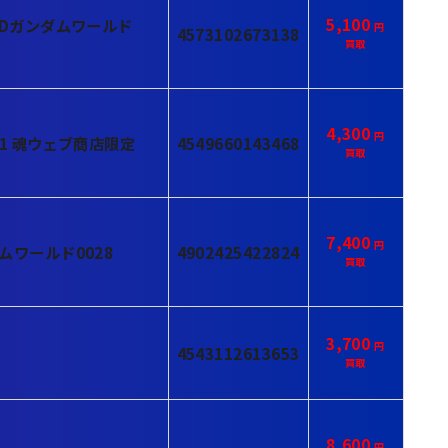
5,100
SDガンダムワールド
4573102673138
4,300
91 魂ウェブ商店限定
4549660143468
7,400
ムワールド0028
4902425422824
3,700
4543112613653
8,600