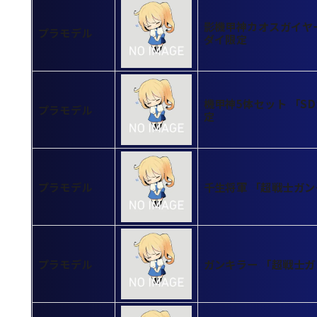
影機甲神カオスガイヤー 
プラモデル
ダイ限定
機甲神5体セット 「SD
プラモデル
定
プラモデル
千生将軍 「超戦士ガンダ
プラモデル
ガンキラー 「超戦士ガ