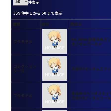
件表示
339 件中 1 から 50 まで表示
種類
画像
商品名
No.0094 超機甲神
プラモデル
ガンダムワールド
コレクション
元祖SDガンダムスナック
シール
黄金神スペリオルカイザ
プラモデル
元祖SDガンダムワール