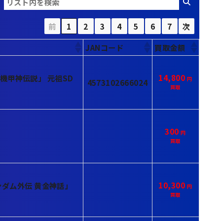
前
1
2
3
4
5
6
7
次
JANコード
買取金額
14,800
 機甲神伝説」 元祖SD
4573102666024
300
10,300
ンダム外伝 黄金神話」