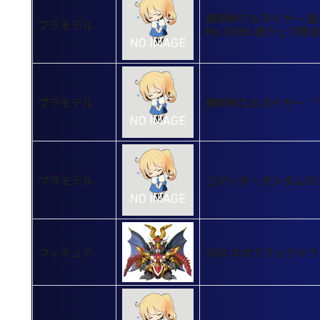
機甲神アルテイヤー 超
プラモデル
No.0095 魂ウェブ商
プラモデル
機甲神エルガイヤー 「S
プラモデル
コマンダーガンダムV2
フィギュア
SDX ネオブラックド