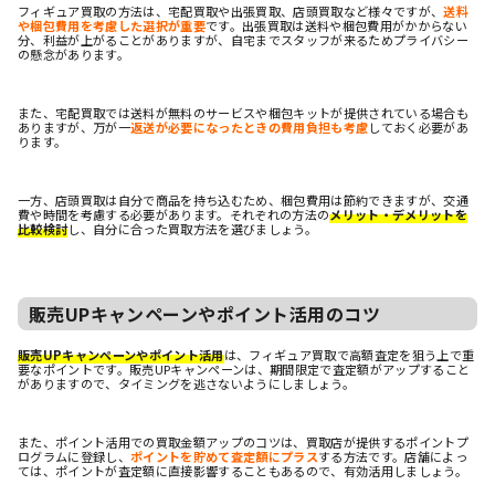
フィギュア買取の方法は、宅配買取や出張買取、店頭買取など様々ですが、
送料
や梱包費用を考慮した選択が重要
です。出張買取は送料や梱包費用がかからない
分、利益が上がることがありますが、自宅までスタッフが来るためプライバシー
の懸念があります。
また、宅配買取では送料が無料のサービスや梱包キットが提供されている場合も
ありますが、万が一
返送が必要になったときの費用負担も考慮
しておく必要があ
ります。
一方、店頭買取は自分で商品を持ち込むため、梱包費用は節約できますが、交通
費や時間を考慮する必要があります。それぞれの方法の
メリット・デメリットを
比較検討
し、自分に合った買取方法を選びましょう。
販売UPキャンペーンやポイント活用のコツ
販売UPキャンペーンやポイント活用
は、フィギュア買取で高額査定を狙う上で重
要なポイントです。販売UPキャンペーンは、期間限定で査定額がアップすること
がありますので、タイミングを逃さないようにしましょう。
また、ポイント活用での買取金額アップのコツは、買取店が提供するポイントプ
ログラムに登録し、
ポイントを貯めて査定額にプラス
する方法です。店舗によっ
ては、ポイントが査定額に直接影響することもあるので、有効活用しましょう。