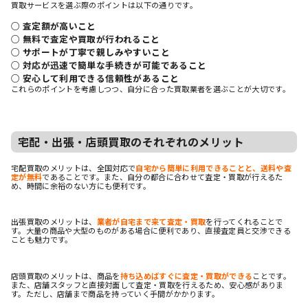
買取サービスを選ぶ際のポイントは以下の通りです。
○ 査定額が高いこと
○ 無料で査定や買取が行われること
○ サポートが丁寧で親しみやすいこと
○ 対応が迅速で簡単な手続きが可能であること
○ 安心して利用できる信頼性があること
これらのポイントを考慮しつつ、自分に合った買取業者を選ぶことが大切です。
宅配・出張・店頭買取のそれぞれのメリット
宅配買取のメリットは、全国対応で
自宅から簡単に利用できることと、送料や査
定が無料
であることです。また、自分の都合に合わせて査定・買取が行えるた
め、時間に余裕のない方にも便利です。
出張買取のメリットは、
業者が自宅まで来て査定・買取
を行ってくれることで
す。大量の商品や大型のものがある場合に便利であり、直接査定員と交渉できる
ことも魅力です。
店頭買取のメリットは、商品を
持ち込めばすぐに査定・買取ができる
ことです。
また、店舗スタッフと直接対面して査定・買取を行えるため、安心感がありま
す。ただし、店舗まで商品を持っていく手間がかかります。