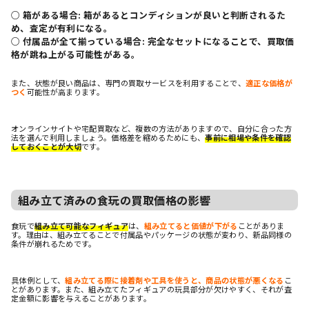
○ 箱がある場合: 箱があるとコンディションが良いと判断されるた
め、査定が有利になる。
○ 付属品が全て揃っている場合: 完全なセットになることで、買取価
格が跳ね上がる可能性がある。
また、状態が良い商品は、専門の買取サービスを利用することで、
適正な価格が
つく
可能性が高まります。
オンラインサイトや宅配買取など、複数の方法がありますので、自分に合った方
法を選んで利用しましょう。価格差を縮めるためにも、
事前に相場や条件を確認
しておくことが大切
です。
組み立て済みの食玩の買取価格の影響
食玩で
組み立て可能なフィギュア
は、
組み立てると価値が下がる
ことがありま
す。理由は、組み立てることで付属品やパッケージの状態が変わり、新品同様の
条件が崩れるためです。
具体例として、
組み立てる際に接着剤や工具を使うと、商品の状態が悪くなる
こ
とがあります。また、組み立てたフィギュアの玩具部分が欠けやすく、それが査
定金額に影響を与えることがあります。