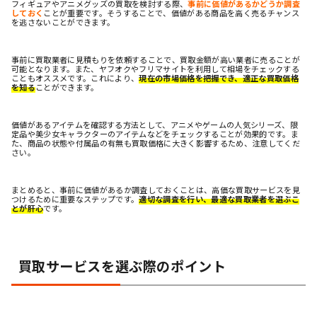
フィギュアやアニメグッズの買取を検討する際、
事前に価値があるかどうか調査
しておく
ことが重要です。そうすることで、価値がある商品を高く売るチャンス
を逃さないことができます。
事前に買取業者に見積もりを依頼することで、買取金額が高い業者に売ることが
可能となります。また、ヤフオクやフリマサイトを利用して相場をチェックする
こともオススメです。これにより、
現在の市場価格を把握でき、適正な買取価格
を知る
ことができます。
価値があるアイテムを確認する方法として、アニメやゲームの人気シリーズ、限
定品や美少女キャラクターのアイテムなどをチェックすることが効果的です。ま
た、商品の状態や付属品の有無も買取価格に大きく影響するため、注意してくだ
さい。
まとめると、事前に価値があるか調査しておくことは、高価な買取サービスを見
つけるために重要なステップです。
適切な調査を行い、最適な買取業者を選ぶこ
とが肝心
です。
買取サービスを選ぶ際のポイント