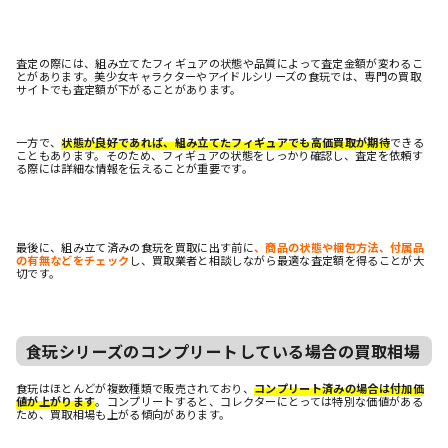
査定の際には、組み立てたフィギュアの状態や品質によって査定金額が変わるこ
とがあります。美少女キャラクターやアイドルシリーズの食玩では、専門の買取
サイトでも査定額が下がることがあります。
一方で、
状態が良好であれば、組み立てたフィギュアでも高価買取が期待
できる
こともあります。そのため、フィギュアの状態をしっかり確認し、査定を依頼す
る際には詳細な情報を伝えることが重要です。
最後に、組み立て済みの食玩を買取に出す前に
、商品の状態や梱包方法、付属品
の有無などをチェック
し、買取業者と相談しながら最適な査定額を得ることが大
切です。
食玩シリーズのコンプリートしている場合の買取相場
食玩はほとんどが複数種類で販売されており、
コンプリート済みの場合は付加価
値が上がります
。コンプリートすると、コレクターにとっては特別な価値がある
ため、買取相場も上がる傾向があります。