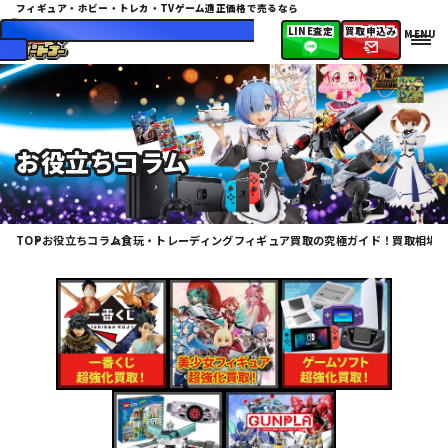
フィギュア・ホビー・トレカ・TVゲーム
適正価格で売るなら
072-943-2474
10:00〜20:00（日・祝休
LINE査定
買取申込み
み）
お役立ちコラム
TOP
お役立ちコラム
食玩・トレーディングフィギュア買取の究極ガイド！買取相場