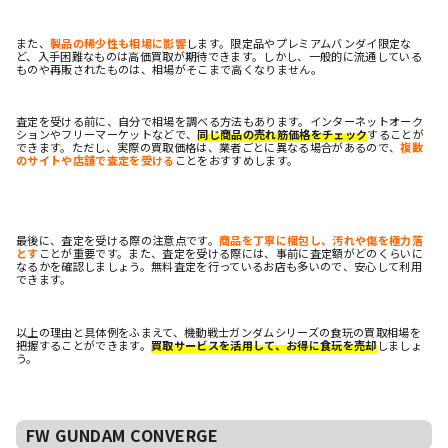
また、
製品の稀少性も相場に影響
します。限定品やプレミアムバンダイ限定な
ど、入手困難なものは高価買取が期待できます。しかし、一般的に流通している
ものや再販されたものは、相場がそこまで高くなりません。
査定を受ける前に、自分で相場を調べる方法もあります。インターネットオーク
ションやフリーマーケットなどで、
同じ商品の売れ筋価格をチェック
することが
できます。ただし、実際の買取価格は、業者ごとに異なる場合があるので、
複数
のサイトや店舗で査定を受ける
ことをおすすめします。
最後に、査定を受ける際の注意点です。
商品を丁寧に梱包し、汚れや傷を極力落
とす
ことが重要です。また、査定を受ける際には、事前に査定額がどのくらいに
なるかを確認しましょう。無料査定を行っているお店も多いので、安心して利用
できます。
以上の理由と具体例をふまえて、機動戦士ガンダムシリーズの食玩の買取相場を
把握することができます。
買取サービスを活用して、お得に食玩を売却
しましょ
う。
FW GUNDAM CONVERGE