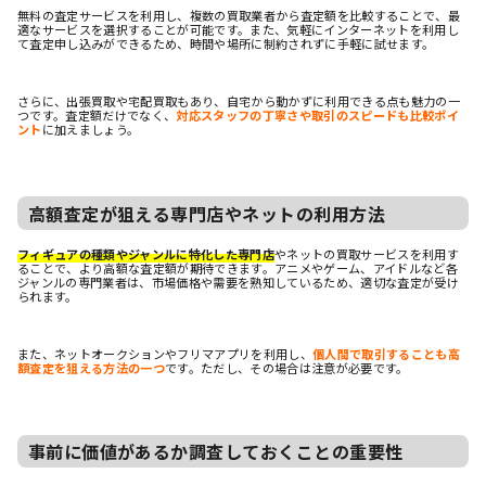
無料の査定サービスを利用し、複数の買取業者から査定額を比較することで、最
適なサービスを選択することが可能です。また、気軽にインターネットを利用し
て査定申し込みができるため、時間や場所に制約されずに手軽に試せます。
さらに、出張買取や宅配買取もあり、自宅から動かずに利用できる点も魅力の一
つです。査定額だけでなく、
対応スタッフの丁寧さや取引のスピードも比較ポイ
ント
に加えましょう。
高額査定が狙える専門店やネットの利用方法
フィギュアの種類やジャンルに特化した専門店
やネットの買取サービスを利用す
ることで、より高額な査定額が期待できます。アニメやゲーム、アイドルなど各
ジャンルの専門業者は、市場価格や需要を熟知しているため、適切な査定が受け
られます。
また、ネットオークションやフリマアプリを利用し、
個人間で取引することも高
額査定を狙える方法の一つ
です。ただし、その場合は注意が必要です。
事前に価値があるか調査しておくことの重要性