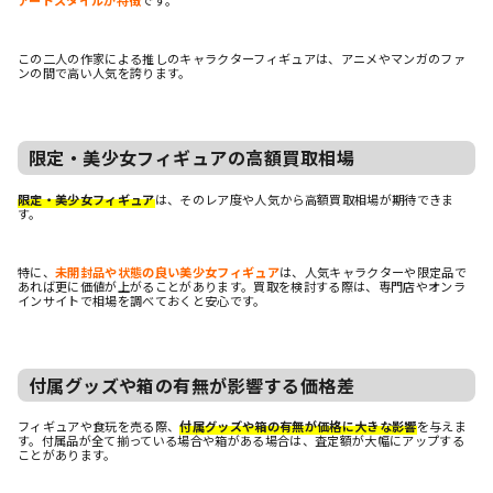
アートスタイルが特徴
です。
この二人の作家による推しのキャラクターフィギュアは、アニメやマンガのファ
ンの間で高い人気を誇ります。
限定・美少女フィギュアの高額買取相場
限定・美少女フィギュア
は、そのレア度や人気から高額買取相場が期待できま
す。
特に、
未開封品や状態の良い美少女フィギュア
は、人気キャラクターや限定品で
あれば更に価値が上がることがあります。買取を検討する際は、専門店やオンラ
インサイトで相場を調べておくと安心です。
付属グッズや箱の有無が影響する価格差
フィギュアや食玩を売る際、
付属グッズや箱の有無が価格に大きな影響
を与えま
す。付属品が全て揃っている場合や箱がある場合は、査定額が大幅にアップする
ことがあります。