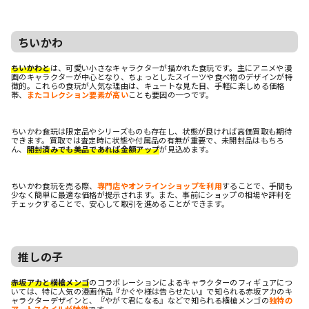
ちいかわ
ちいかわと
は、可愛い小さなキャラクターが描かれた食玩です。主にアニメや漫
画のキャラクターが中心となり、ちょっとしたスイーツや食べ物のデザインが特
徴的。これらの食玩が人気な理由は、キュートな見た目、手軽に楽しめる価格
帯、
またコレクション要素が高い
ことも要因の一つです。
ちいかわ食玩は限定品やシリーズものも存在し、状態が良ければ高価買取も期待
できます。買取では査定時に状態や付属品の有無が重要で、未開封品はもちろ
ん、
開封済みでも美品であれば金額アップ
が見込めます。
ちいかわ食玩を売る際、
専門店やオンラインショップを利用
することで、手間も
少なく簡単に最適な価格が提示されます。また、事前にショップの相場や評判を
チェックすることで、安心して取引を進めることができます。
推しの子
赤坂アカと横槍メンゴ
のコラボレーションによるキャラクターのフィギュアにつ
いては、特に人気の漫画作品『かぐや様は告らせたい』で知られる赤坂アカのキ
ャラクターデザインと、『やがて君になる』などで知られる横槍メンゴの
独特の