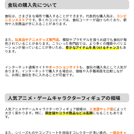
食玩の購入先について
食玩は、さまざまな場所で購入することができます。代表的な購入先は、
コンビ
ニエンスストア
です。多くのコンビニでは、食玩コーナーが設けられており、新
作や人気商品が手に入ることがあります。
また、
玩具店やアニメグッズ専門店
、模型やプラモデルを扱うお店でも食玩が販
売されていることがあります。こういった専門店では、より多くの種類やバリエ
ーションが揃っていることが多いため、
希少なアイテムを見つけるチャンス
もあ
ります。
インターネット通販サイトや
オークションサイト
も、食玩の購入先として人気が
あります。インターネットで購入する場合は、価格や入手難易度を比較しなが
ら、お得に食玩を手に入れることが可能です。
人気アニメ・ゲームキャラクターフィギュアの相場
人気アニメやゲームキャラクターのフィギュア相場は、
人気度やレア度
によって
大きく変わります。特に、
限定版やコラボ商品などは高額
になることもありま
す。
また、シリーズものやコンプリートを目指すコレクターが多い場合、
一部のキャ