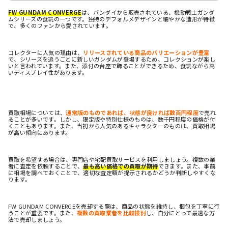
FW GUNDAM CONVERGE
は、バンダイから販売されている、機動戦士ガンダ
ムシリーズの食玩の一つです。独特のデフォルメデザインと細やかな造形が特徴
で、多くのファンから愛されています。
コレクターに人気の理由は、
リリースされている商品のバリエーションが豊富
で、シリーズを追うごとに新しいガンダムが登場するため、コレクションが楽し
いと言われています。また、添付の台座で飾ることができるため、食玩ながら高
いディスプレイ性があります。
買取相場については、
通常版のものであれば、状態が良ければ数百円程度
で売れ
ることが多いです。しかし、限定版や特別仕様のものは、数千円程度の価格が付
くこともあります。また、当初から人気のあるキャラクターのものは、買取相場
が高い傾向にあります。
買取を希望する場合は、専門店や宅配買取サービスを利用しましょう。複数の業
者に査定を依頼することで、
最も高い価格での買取が期待
できます。また、事前
に相場を調べておくことで、適切な査定額が提示されるかどうか判断しやすくな
ります。
FW GUNDAM CONVERGEを売却する際は、商品の状態を維持し、梱包を丁寧に行
うことが重要です。また、
複数の買取業者を比較検討
し、自分にとって最適な方
法で売却しましょう。