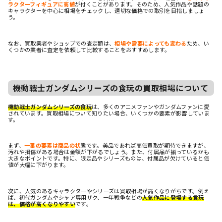
ラクターフィギュアに高値
が付くことがあります。そのため、人気作品や話題の
キャラクターを中心に相場をチェックし、適切な価格での取引を目指しましょ
う。
なお、買取業者やショップでの査定額は、
相場や需要によっても変わる
ため、い
くつかの業者に査定を依頼して比較することをおすすめします。
機動戦士ガンダムシリーズの食玩の買取相場について
機動戦士ガンダムシリーズの食玩
は、多くのアニメファンやガンダムファンに愛
されています。買取相場について知りたい場合、いくつかの要素が影響していま
す。
まず、
一番の要素は商品の状
態です。美品であれば高価買取が期待できますが、
汚れや損傷がある場合は金額が下がるでしょう。また、付属品が揃っているかも
大きなポイントです。特に、限定品やシリーズものは、付属品が欠けていると価
値が大幅に下がります。
次に、人気のあるキャラクターやシリーズは買取相場が高くなりがちです。例え
ば、初代ガンダムやシャア専用ザク、一年戦争などの
人気作品に登場する食玩
は、価格が高くなりやすい
です。