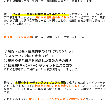
これらの相場を把握しておくと、買取額が妥当かどうか判断できます。
次に、
フィギュア買取を成功させるためのポイント
をおさえましょう。フィギュ
アの状態をチェックし、
汚れや損傷を最小限に保つ
ことが大切です。また、無料
査定を活用して適切な買取サービスを選ぶことや、価値があるか事前に調査して
おくことも重要です。
買取サービスを選ぶ際
には、以下のポイントに注意しましょう。
○ 宅配・出張・店頭買取のそれぞれのメリット
○ スタッフの対応や査定スピード
○ 送料や梱包費用を考慮した買取方法の選択
○ 販売UPキャンペーンやポイント活用のコツ
これらを参考に、自分に合った買取方法を見つけましょう。
最後に、
食玩やトレーディングフィギュアの買取
で成功するためのポイントをま
とめておきます。まずは
相場を把握し、状態を良くしておく
こと。そして、適切
な買取サービスを利用し、無料査定などのサービスをうまく活用することが大切
です。
これらをふまえて、
食玩・トレーディングフィギュア買取を成功
させましょう！