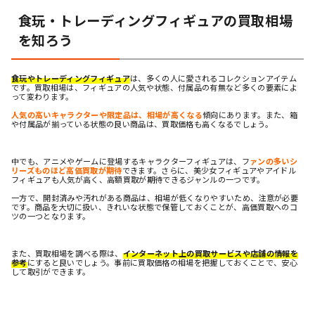
食玩・トレーディングフィギュアの買取相場
を知ろう
食玩やトレーディングフィギュア
は、多くの人に愛されるコレクションアイテム
です。買取相場は、フィギュアの人気や状態、付属品の有無など多くの要素によ
って変わります。
人気の高いキャラクターや限定品は、相場が高くなる
傾向にあります。また、箱
や付属品が揃っている状態の良い商品は、買取価格も高くなるでしょう。
中でも、アニメやゲームに登場するキャラクターフィギュアは、フ
ァンの多いシ
リーズものほど高価買取が期待
できます。さらに、美少女フィギュアやアイドル
フィギュアも人気が高く、高額買取が期待できるジャンルの一つです。
一方で、開封済みや汚れがある商品は、相場が低くなりやすいため、注意が必要
です。商品を大切に扱い、きれいな状態で保管しておくことが、高価買取へのコ
ツの一つとなります。
また、買取相場を調べる際は、
インターネット上の買取サービスや店舗の情報を
参考
にすると良いでしょう。事前に買取価格の相場を把握しておくことで、安心
して取引ができます。