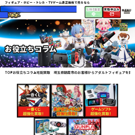
フィギュア・ホビー・トレカ・TVゲーム
適正価格で売るなら
072-943-2474
10:00〜20:00（日・祝休
LINE査定
買取申込み
み）
お役立ちコラム
TOP
お役立ちコラム
宅配買取 埼玉県朝霞市のお客様からアダルトフィギュアを買