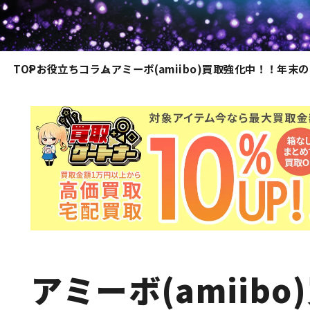
TOP
お役立ちコラム
アミーボ(amiibo)買取強化中！！年
アミーボ(amiib