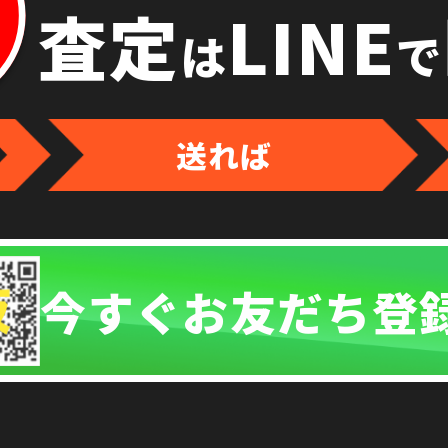
査定
LINE
は
で
送れば
今すぐお友だち登